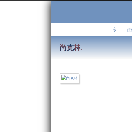
家
住
尚克林.